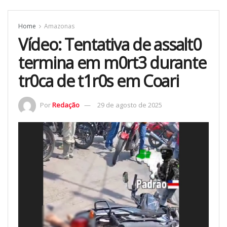
Home
Amazonas
Vídeo: Tentativa de assalt0
termina em m0rt3 durante
tr0ca de t1r0s em Coari
Por
Redação
29 de agosto de 2025