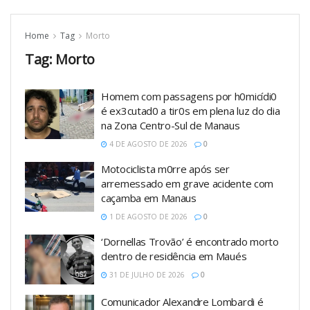
Home
Tag
Morto
Tag:
Morto
Homem com passagens por h0micídi0
é ex3cutad0 a tir0s em plena luz do dia
na Zona Centro-Sul de Manaus
4 DE AGOSTO DE 2026
0
Motociclista m0rre após ser
arremessado em grave acidente com
caçamba em Manaus
1 DE AGOSTO DE 2026
0
‘Dornellas Trovão’ é encontrado morto
dentro de residência em Maués
31 DE JULHO DE 2026
0
Comunicador Alexandre Lombardi é