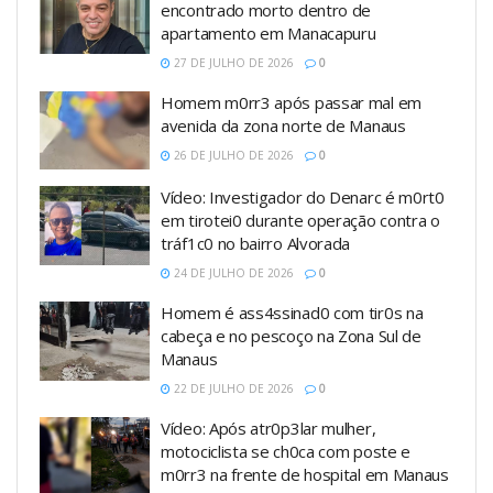
encontrado morto dentro de
apartamento em Manacapuru
27 DE JULHO DE 2026
0
Homem m0rr3 após passar mal em
avenida da zona norte de Manaus
26 DE JULHO DE 2026
0
Vídeo: Investigador do Denarc é m0rt0
em tirotei0 durante operação contra o
tráf1c0 no bairro Alvorada
24 DE JULHO DE 2026
0
Homem é ass4ssinad0 com tir0s na
cabeça e no pescoço na Zona Sul de
Manaus
22 DE JULHO DE 2026
0
Vídeo: Após atr0p3lar mulher,
motociclista se ch0ca com poste e
m0rr3 na frente de hospital em Manaus