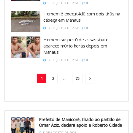
18 DE JULHO DE 2026
0
Homem é execut4d0 com dois tir0s na
cabeça em Manaus
17 DE JULHO DE 2026
0
Homem suspeit0 de assassinato
aparece m0rto horas depois em
Manaus
17 DE JULHO DE 2026
0
1
2
…
75
Prefeito de Manicoré, filiado ao partido de
Omar Aziz, declara apoio a Roberto Cidade
5 DE AGOSTO DE 2026