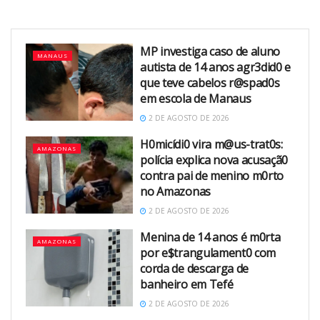
MP investiga caso de aluno
MANAUS
autista de 14 anos agr3did0 e
que teve cabelos r@spad0s
em escola de Manaus
2 DE AGOSTO DE 2026
H0micídi0 vira m@us-trat0s:
AMAZONAS
polícia explica nova acusaçã0
contra pai de menino m0rto
no Amazonas
2 DE AGOSTO DE 2026
Menina de 14 anos é m0rta
AMAZONAS
por e$trangulament0 com
corda de descarga de
banheiro em Tefé
2 DE AGOSTO DE 2026