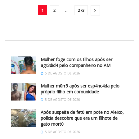
1
2
…
273
Mulher foge com os filhos após ser
agr3did4 pelo companheiro no AM
5 DE AGOSTO DE 2026
Mulher m0rr3 após ser esp4nc4da pelo
próprio filho em comunidade
5 DE AGOSTO DE 2026
Após suspeita de fet0 em pote no Aleixo,
polícia descobre que era um filhote de
gato mort0
5 DE AGOSTO DE 2026