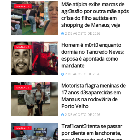
Mãe atípica exibe marcas de
MANAUS
agr3ssão por outra mãe após
cr1se do filho autista em
shopping de Manaus; veja
2 DE AGOSTO DE 2026
Homem é m0rt0 enquanto
MANAUS
dormia no Tancredo Neves;
esposa é apontada como
mandante
2 DE AGOSTO DE 2026
Motorista flagra meninas de
MANAUS
17 anos d3saparecidas em
Manaus na rodoviária de
Porto Velho
2 DE AGOSTO DE 2026
Traf1cant3 tenta se passar
MANAUS
por cliente em lanchonete,