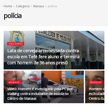
Home
Categoria
Manaus
polícia
polícia
AMAZONAS
Lata de cerveja arremessada contra
escola em Tefé fere aluno e termina
com homem de 36 anos pres0
MANAUS
MANAUS
Vídeo: Homem é investigado pela PC por
Homem com 
stalking contra estudante de escola no
ex3cutad0 a
Centro de Manaus
Centro-Sul