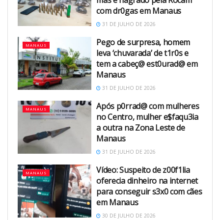
mas é flagrado pela Rocam
com dr0gas em Manaus
31 DE JULHO DE 2026
Pego de surpresa, homem
MANAUS
leva ‘chuvarada’ de t1r0s e
tem a cabeç@ est0urad@ em
Manaus
31 DE JULHO DE 2026
Após p0rrad@ com mulheres
MANAUS
no Centro, mulher e$faqu3ia
a outra na Zona Leste de
Manaus
31 DE JULHO DE 2026
Vídeo: Suspeito de z00f1lia
MANAUS
oferecia dinheiro na internet
para conseguir s3x0 com cães
em Manaus
30 DE JULHO DE 2026