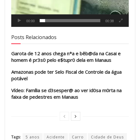
00:00
00:38
Posts Relacionados
Garota de 12 anos chega n*a e bêb@da na Casai e
homem é pr3s0 pelo e$tupr0 dela em Manaus
Amazonas pode ter Selo Fiscal de Controle da água
potável
Vídeo: Família se d3sesper@ ao ver id0sa m0rta na
faixa de pedestres em Manaus
Tags:
5 anos
Acidente
Carro
Cidade de Deus