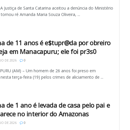
A Justiça de Santa Catarina aceitou a denúncia do Ministério
 tornou ré Amanda Maria Souza Oliveira, ...
a de 11 anos é e$tupr@da por obreiro
reja em Manacapuru; ele foi pr3s0
IO DE 2026
0
URU (AM) – Um homem de 26 anos foi preso em
 nesta terça-feira (19) pelos crimes de aliciamento de ...
a de 1 ano é levada de casa pelo pai e
arece no interior do Amazonas
IO DE 2026
0