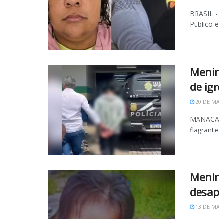
BRASIL - 
Público e
Menin
de ig
20 DE MA
MANACAP
flagrante
Menin
desap
13 DE MA