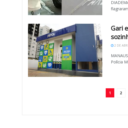
DIADEMA 
flagrara
Gari 
sozin
2 DE ABR
MANAUS (
Polícia M
1
2