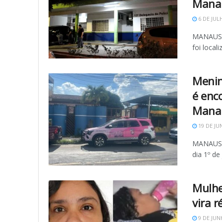
Mana
6 DE JUL
MANAUS (
foi local
Menin
é enc
Mana
19 DE JU
MANAUS (
dia 1º de
Mulhe
vira r
9 DE JUN