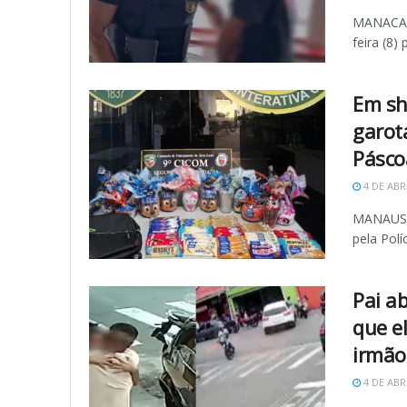
MANACAPU
feira (8)
Em sh
garot
Pásco
4 DE ABR
MANAUS (
pela Polí
Pai ab
que e
irmão
4 DE ABR