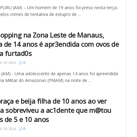
RU (AM) – Um homem de 19 anos foi preso nesta terça-
 pelos crimes de tentativa de estupro de ...
opping na Zona Leste de Manaus,
a de 14 anos é apr3endida com ovos de
a furtad0s
IL DE 2026
0
AM) - Uma adolescente de apenas 14 anos foi apreendida
cia Militar do Amazonas (PMAM) na noite de ...
raça e beija filha de 10 anos ao ver
la sobreviveu a ac1dente que m@tou
s de 5 e 10 anos
IL DE 2026
0