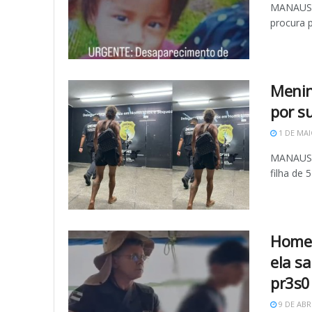
MANAUS -
procura p
Menin
por s
1 DE MAI
MANAUS (
filha de 5
Homem
ela s
pr3s0
9 DE ABR