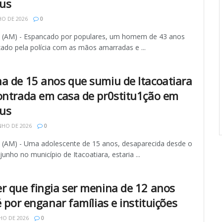
us
HO DE 2026
0
AM) - Espancado por populares, um homem de 43 anos
izado pela polícia com as mãos amarradas e ...
a de 15 anos que sumiu de Itacoatiara
ontrada em casa de pr0stitu1ção em
us
NHO DE 2026
0
AM) - Uma adolescente de 15 anos, desaparecida desde o
 junho no município de Itacoatiara, estaria ...
r que fingia ser menina de 12 anos
é por enganar famílias e instituições
HO DE 2026
0