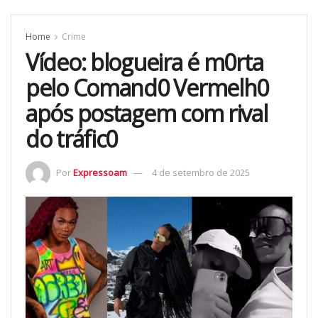
Home
Crime
Vídeo: blogueira é m0rta
pelo Comand0 Vermelh0
após postagem com rival
do tráfic0
Por
Expressoam
4 de setembro de 2025