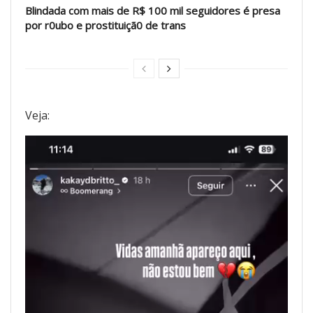
Blindada com mais de R$ 100 mil seguidores é presa
por r0ubo e prostituiçã0 de trans
Veja:
Tocador
de
vídeo