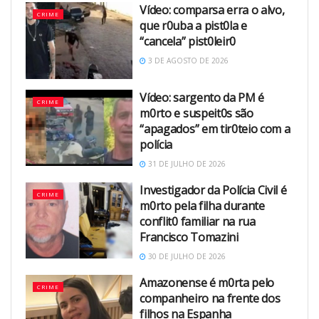
Vídeo: comparsa erra o alvo,
CRIME
que r0uba a pist0la e
“cancela” pist0leir0
3 DE AGOSTO DE 2026
Vídeo: sargento da PM é
CRIME
m0rto e suspeit0s são
“apagados” em tir0teio com a
polícia
31 DE JULHO DE 2026
Investigador da Polícia Civil é
CRIME
m0rto pela filha durante
conflit0 familiar na rua
Francisco Tomazini
30 DE JULHO DE 2026
Amazonense é m0rta pelo
CRIME
companheiro na frente dos
filhos na Espanha