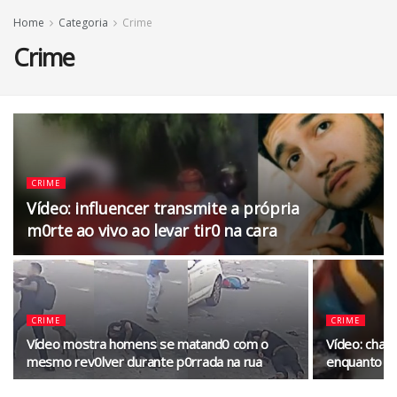
Home
Categoria
Crime
Crime
CRIME
Vídeo: influencer transmite a própria
m0rte ao vivo ao levar tir0 na cara
CRIME
CRIME
Vídeo mostra homens se matand0 com o
Vídeo: chap
mesmo rev0lver durante p0rrada na rua
enquanto pr