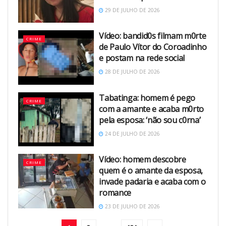
29 DE JULHO DE 2026
Vídeo: bandid0s filmam m0rte
CRIME
de Paulo Vítor do Coroadinho
e postam na rede social
28 DE JULHO DE 2026
Tabatinga: homem é pego
CRIME
com a amante e acaba m0rto
pela esposa: ‘não sou c0rna’
24 DE JULHO DE 2026
Vídeo: homem descobre
CRIME
quem é o amante da esposa,
invade padaria e acaba com o
romance
23 DE JULHO DE 2026