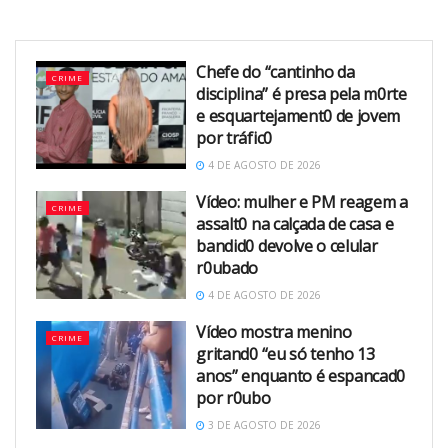
Chefe do “cantinho da
CRIME
disciplina” é presa pela m0rte
e esquartejament0 de jovem
por tráfic0
4 DE AGOSTO DE 2026
Vídeo: mulher e PM reagem a
CRIME
assalt0 na calçada de casa e
bandid0 devolve o celular
r0ubado
4 DE AGOSTO DE 2026
Vídeo mostra menino
CRIME
gritand0 “eu só tenho 13
anos” enquanto é espancad0
por r0ubo
3 DE AGOSTO DE 2026