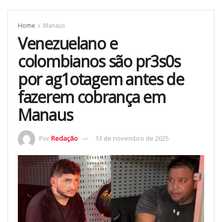
Home
Manaus
Venezuelano e
colombianos são pr3s0s
por ag1otagem antes de
fazerem cobrança em
Manaus
Por
Redação
13 de novembro de 2025