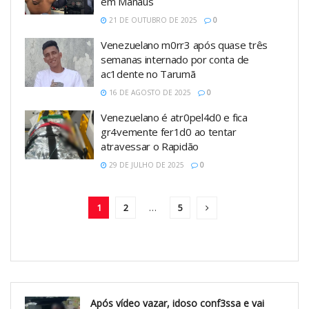
em Manaus
21 DE OUTUBRO DE 2025
0
Venezuelano m0rr3 após quase três
semanas internado por conta de
ac1dente no Tarumã
16 DE AGOSTO DE 2025
0
Venezuelano é atr0pel4d0 e fica
gr4vemente fer1d0 ao tentar
atravessar o Rapidão
29 DE JULHO DE 2025
0
1
2
…
5
Após vídeo vazar, idoso conf3ssa e vai