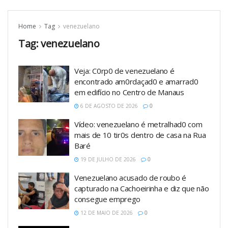
Home
Tag
venezuelano
Tag:
venezuelano
Veja: C0rp0 de venezuelano é
encontrado am0rdaçad0 e amarrad0
em edifício no Centro de Manaus
6 DE AGOSTO DE 2026
0
Vídeo: venezuelano é metralhad0 com
mais de 10 tir0s dentro de casa na Rua
Baré
19 DE JULHO DE 2026
0
Venezuelano acusado de roubo é
capturado na Cachoeirinha e diz que não
consegue emprego
12 DE MAIO DE 2026
0