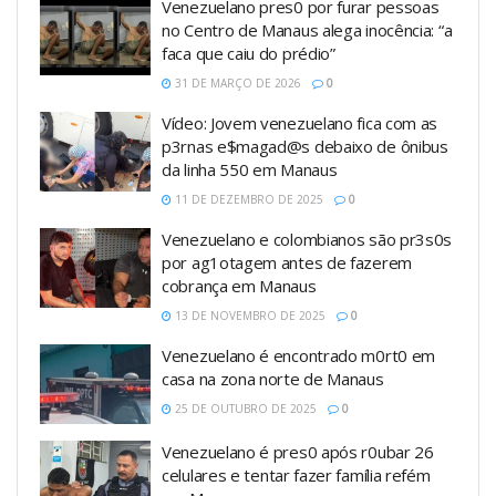
Venezuelano pres0 por furar pessoas
no Centro de Manaus alega inocência: “a
faca que caiu do prédio”
31 DE MARÇO DE 2026
0
Vídeo: Jovem venezuelano fica com as
p3rnas e$magad@s debaixo de ônibus
da linha 550 em Manaus
11 DE DEZEMBRO DE 2025
0
Venezuelano e colombianos são pr3s0s
por ag1otagem antes de fazerem
cobrança em Manaus
13 DE NOVEMBRO DE 2025
0
Venezuelano é encontrado m0rt0 em
casa na zona norte de Manaus
25 DE OUTUBRO DE 2025
0
Venezuelano é pres0 após r0ubar 26
celulares e tentar fazer família refém