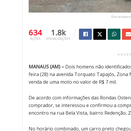
Eles acabar
634
1.8k
AÇÕES
VISUALIZAÇÕES
ADVE
MANAUS (AM) –
Dois homens não identificados
feira (28) na avenida Torquato Tapajós, Zona
venda de uma moto no valor de R$ 7 mil.
De acordo com informações das Rondas Ostens
comprador, se interessou e confirmou a comp
encontro na rua Bela Vista, bairro Redenção,
No horário combinado, um carro preto cheg