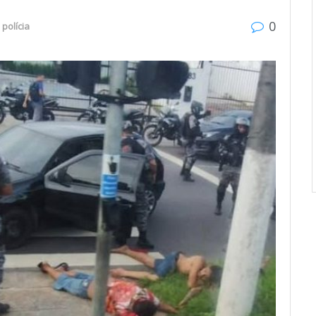
0
,
polícia