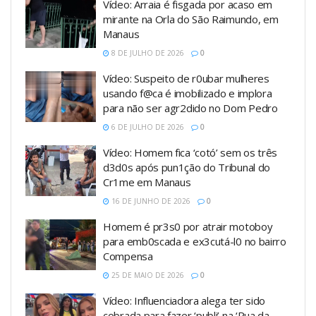
Vídeo: Arraia é fisgada por acaso em
mirante na Orla do São Raimundo, em
Manaus
8 DE JULHO DE 2026
0
Vídeo: Suspeito de r0ubar mulheres
usando f@ca é imobilizado e implora
para não ser agr2dido no Dom Pedro
6 DE JULHO DE 2026
0
Vídeo: Homem fica ‘cotó’ sem os três
d3d0s após pun1ção do Tribunal do
Cr1me em Manaus
16 DE JUNHO DE 2026
0
Homem é pr3s0 por atrair motoboy
para emb0scada e ex3cutá-l0 no bairro
Compensa
25 DE MAIO DE 2026
0
Vídeo: Influenciadora alega ter sido
cobrada para fazer ‘publi’ na ‘Rua da