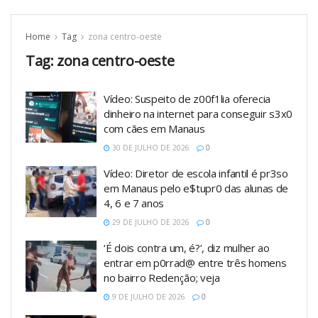
Home
Tag
zona centro-oeste
Tag:
zona centro-oeste
Vídeo: Suspeito de z00f1lia oferecia
dinheiro na internet para conseguir s3x0
com cães em Manaus
30 DE JULHO DE 2026
0
Vídeo: Diretor de escola infantil é pr3so
em Manaus pelo e$tupr0 das alunas de
4, 6 e 7 anos
29 DE JULHO DE 2026
0
‘É dois contra um, é?’, diz mulher ao
entrar em p0rrad@ entre três homens
no bairro Redenção; veja
9 DE JULHO DE 2026
0