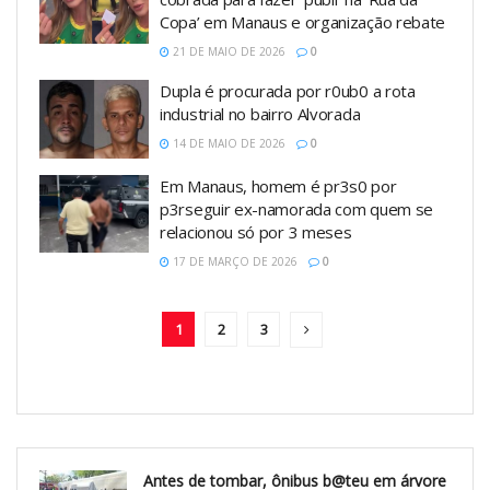
Copa’ em Manaus e organização rebate
21 DE MAIO DE 2026
0
Dupla é procurada por r0ub0 a rota
industrial no bairro Alvorada
14 DE MAIO DE 2026
0
Em Manaus, homem é pr3s0 por
p3rseguir ex-namorada com quem se
relacionou só por 3 meses
17 DE MARÇO DE 2026
0
1
2
3
Antes de tombar, ônibus b@teu em árvore