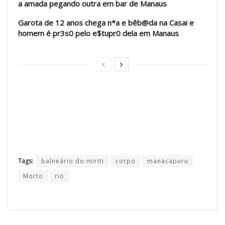
a amada pegando outra em bar de Manaus
Garota de 12 anos chega n*a e bêb@da na Casai e
homem é pr3s0 pelo e$tupr0 dela em Manaus
Tags:
balneário do miriti
corpo
manacapuru
Morto
rio