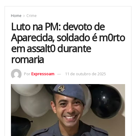
Home
Crime
Luto na PM: devoto de
Aparecida, soldado é m0rto
em assalt0 durante
romaria
Por
Expressoam
11 de outubro de 2025