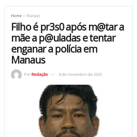
Home
Manaus
Filho é pr3s0 após m@tar a
mãe a p@uladas e tentar
enganar a polícia em
Manaus
Por
Redação
4 de novembro de 2025