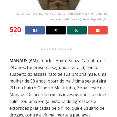
Carlos não teve alternativa a não ser confessar o crime na manhã
desta segunda-feira (4). Foto: Reprodução
520
AÇÕES
ADVERTISEMENT
MANAUS (AM) –
Carlos André Souza Catuaba, de
39 anos, foi preso na segunda-feira (3) como
suspeito do assassinato de sua própria mãe, uma
mulher de 58 anos, ocorrido na última sexta-feira
(31) no bairro Gilberto Mestrinho, Zona Leste de
Manaus. De acordo com as investigações, o crime
culminou uma longa história de agressões e
extorsões praticadas pelo filho, que é usuário de
drogas, contra a vítima, morta a pauladas.