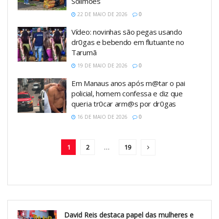
Solimões
22 DE MAIO DE 2026
0
Vídeo: novinhas são pegas usando
dr0gas e bebendo em flutuante no
Tarumã
19 DE MAIO DE 2026
0
Em Manaus anos após m@tar o pai
policial, homem confessa e diz que
queria tr0car arm@s por dr0gas
16 DE MAIO DE 2026
0
1
2
…
19
David Reis destaca papel das mulheres e