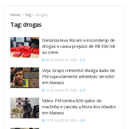
Home
Tag
drogas
Tag:
drogas
Denúncia leva Rocam a esconderijo de
drogas e causa prejuízo de R$ 300 mil
ao crime
28 DE JULHO DE 2026
0
Veja: Grupo crimin0s0 divulga áudio de
PM supostamente admitindo ‘arrocho’
em Manaus
15 DE JULHO DE 2026
0
Vídeo: PM tomba 800 quilos de
mac0nha e cancela a festa dos n0iados
em Manaus
13 DE JULHO DE 2026
0