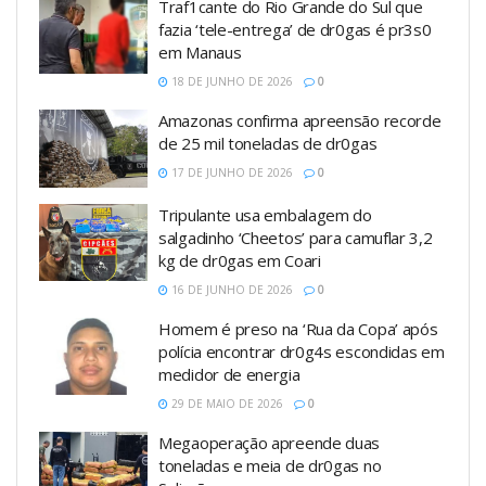
Traf1cante do Rio Grande do Sul que
fazia ‘tele-entrega’ de dr0gas é pr3s0
em Manaus
18 DE JUNHO DE 2026
0
Amazonas confirma apreensão recorde
de 25 mil toneladas de dr0gas
17 DE JUNHO DE 2026
0
Tripulante usa embalagem do
salgadinho ‘Cheetos’ para camuflar 3,2
kg de dr0gas em Coari
16 DE JUNHO DE 2026
0
Homem é preso na ‘Rua da Copa’ após
polícia encontrar dr0g4s escondidas em
medidor de energia
29 DE MAIO DE 2026
0
Megaoperação apreende duas
toneladas e meia de dr0gas no