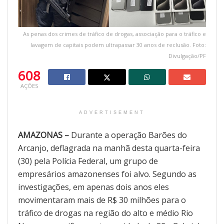
As penas dos crimes de tráfico de drogas, associação para o tráfico e
lavagem de capitais podem ultrapassar 30 anos de reclusão. Foto:
Divulgação/PF
608
AÇÕES
ADVERTISEMENT
AMAZONAS –
Durante a operação Barões do
Arcanjo, deflagrada na manhã desta quarta-feira
(30) pela Polícia Federal, um grupo de
empresários amazonenses foi alvo. Segundo as
investigações, em apenas dois anos eles
movimentaram mais de R$ 30 milhões para o
tráfico de drogas na região do alto e médio Rio