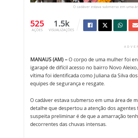
O cadáver estava submerso em uma áre
525
1.5k
AÇÕES
VISUALIZAÇÕES
ADVE
MANAUS (AM) –
O corpo de uma mulher foi enc
igarapé de difícil acesso no bairro Novo Alei
vítima foi identificada como Juliana da Silva d
equipes de segurança e resgate.
O cadáver estava submerso em uma área de ma
detalhe que despertou a atenção dos agentes f
suspeita preliminar é de que a amarração tenha
decorrentes das chuvas intensas.