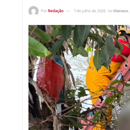
Por
Redação
7 de julho de 2026
no
Manaus
,