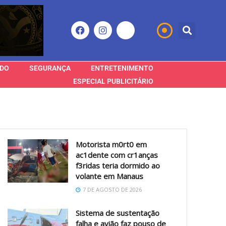
DO
SEGURANÇA
ENTRETENIMENTO
ESPECIAL PUBLICITÁRIO
Motorista m0rt0 em
ac1dente com cr1anças
f3ridas teria dormido ao
volante em Manaus
7 DE AGOSTO DE 2026
Sistema de sustentação
falha e avião faz pouso de