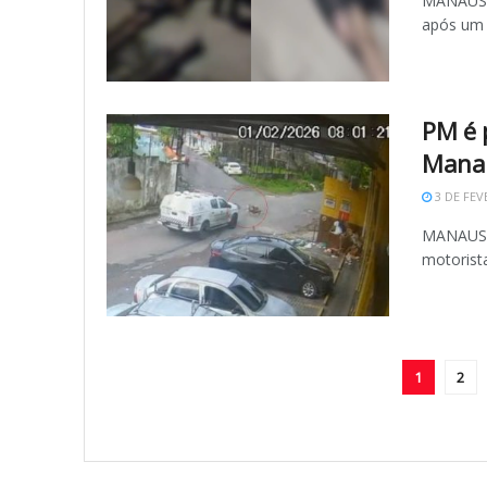
MANAUS (
após um 
PM é 
Manau
3 DE FEV
MANAUS (A
motorista
1
2