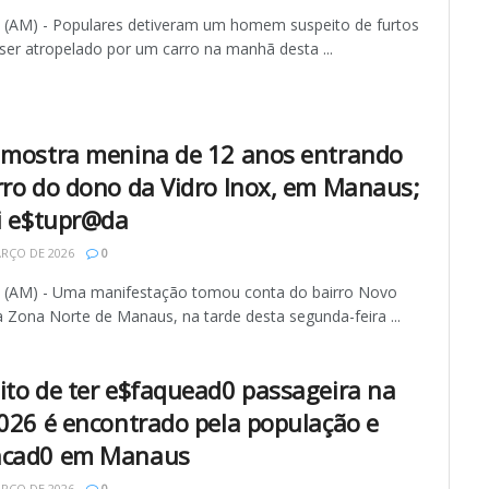
AM) - Populares detiveram um homem suspeito de furtos
ser atropelado por um carro na manhã desta ...
 mostra menina de 12 anos entrando
rro do dono da Vidro Inox, em Manaus;
oi e$tupr@da
RÇO DE 2026
0
AM) - Uma manifestação tomou conta do bairro Novo
a Zona Norte de Manaus, na tarde desta segunda-feira ...
ito de ter e$faquead0 passageira na
 026 é encontrado pela população e
ncad0 em Manaus
RÇO DE 2026
0