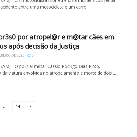
AM) - Um motociclista morreu e uma mulher ficou ferida
acidente entre uma motocicleta e um carro ...
pr3s0 por atropel@r e m@tar cães em
s após decisão da Justiça
EREIRO DE 2026
0
M) - O policial militar Cássio Rodrigo Dias Pinto,
 da viatura envolvida no atropelamento e morte de dois ...
…
14