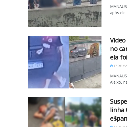
MANAUS (
após ele 
Vídeo
no ca
ela f
17 DE MA
MANAUS (
Aleixo, n
Suspe
linha
e$pa
13 DE MA