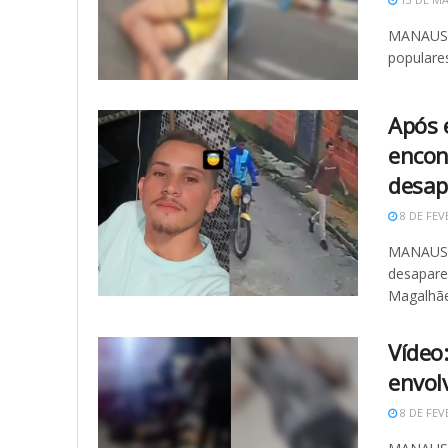
MANAUS (
populares
Após 
encon
desap
8 DE FEV
MANAUS 
desapare
Magalhãe
Vídeo
envol
8 DE FEV