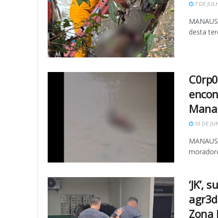
7 DE JUL
MANAUS (
desta terç
C0rp0
encon
Mana
10 DE JU
MANAUS (
moradore
‘JK’, 
agr3d
Zona 