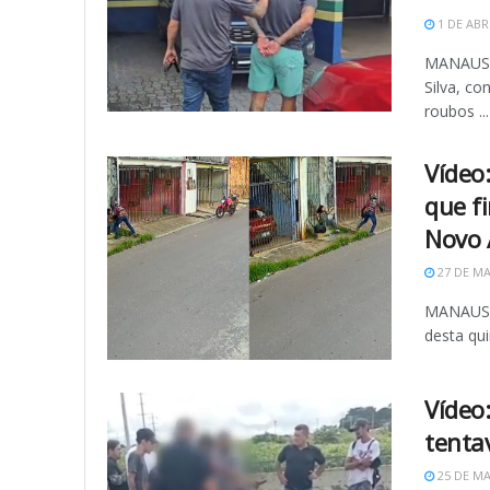
1 DE ABR
MANAUS (
Silva, c
roubos ...
Vídeo
que fi
Novo 
27 DE MA
MANAUS (
desta qui
Vídeo
tenta
25 DE MA