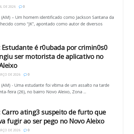
IL DE 2026
0
AM) – Um homem identificado como Jackson Santana da
onhecido como “JK”, apontado como autor de diversos
: Estudante é r0ubada por crimin0s0
ngiu ser motorista de aplicativo no
Aleixo
RÇO DE 2026
0
AM) - Uma estudante foi vítima de um assalto na tarde
nta-feira (26), no bairro Novo Aleixo, Zona ...
: Carro ating3 suspeito de furto que
va fugir ao ser pego no Novo Aleixo
RÇO DE 2026
0