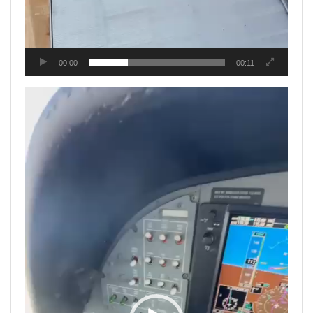
00:00
00:11
Tocador
de
vídeo