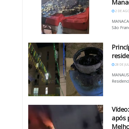
Mana
2 DE AGO
MANACAPU
São Franc
Princ
resid
28 DE JU
MANAUS (
Residenc
Vídeo
após 
Melho