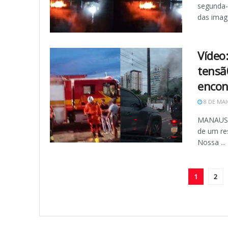
segunda-
das image
Vídeo
tensã
encon
8 DE MAI
MANAUS (
de um re
Nossa ...
1
2