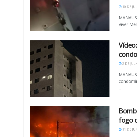
10 DE JU
MANAUS (
Viver Mel
Vídeo
condo
2 DE JUL
MANAUS (
condomín
...
Bombe
fogo 
11 DE JU