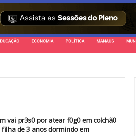
EDUCAÇÃO
ECONOMIA
POLÍTICA
MANAUS
MUN
 vai pr3s0 por atear f0g0 em colchã0
 filha de 3 anos dormindo em