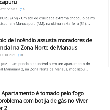
capuru
STO DE 2026
0
RU (AM) - Um ato de crueldade extrema chocou o bairro
isco, em Manacapuru (AM), na última sexta-feira (31). ...
ípio de incêndio assusta moradores de
encial na Zona Norte de Manaus
LHO DE 2026
0
AM) - Um princípio de incêndio em um apartamento do
ial Manauara 2, na Zona Norte de Manaus, mobilizou ...
: Apartamento é tomado pelo fogo
problema com botija de gás no Viver
r 2