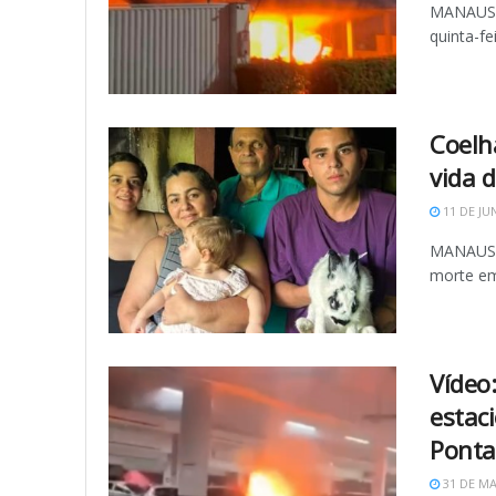
MANAUS (
quinta-fe
Coelha
vida 
11 DE JU
MANAUS -
morte em 
Vídeo
estac
Ponta
31 DE MA