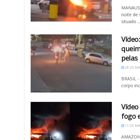
MANAUS (
noite de
situado ..
Vídeo
queim
pelas
28 DE MA
BRASIL -
corpo inc
Vídeo
fogo
11 DE MA
AMAZONAS