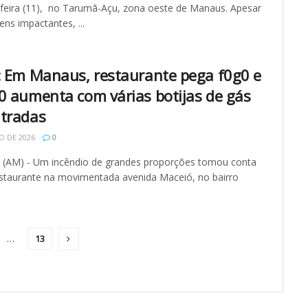
feira (11), no Tarumã-Açu, zona oeste de Manaus. Apesar
ns impactantes, ...
: Em Manaus, restaurante pega f0g0 e
0 aumenta com várias botijas de gás
tradas
O DE 2026
0
AM) - Um incêndio de grandes proporções tomou conta
staurante na movimentada avenida Maceió, no bairro
…
13