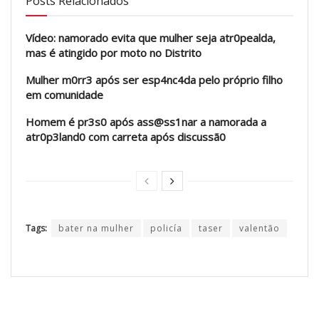
Posts Relacionados
Vídeo: namorado evita que mulher seja atr0pealda,
mas é atingido por moto no Distrito
Mulher m0rr3 após ser esp4nc4da pelo próprio filho
em comunidade
Homem é pr3s0 após ass@ss1nar a namorada a
atr0p3land0 com carreta após discussã0
Tags:
bater na mulher
policía
taser
valentão