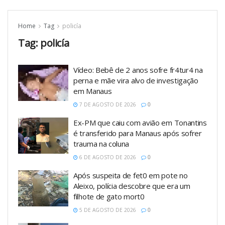
Home
Tag
policía
Tag:
policía
Vídeo: Bebê de 2 anos sofre fr4tur4 na
perna e mãe vira alvo de investigação
em Manaus
7 DE AGOSTO DE 2026
0
Ex-PM que caiu com avião em Tonantins
é transferido para Manaus após sofrer
trauma na coluna
6 DE AGOSTO DE 2026
0
Após suspeita de fet0 em pote no
Aleixo, polícia descobre que era um
filhote de gato mort0
5 DE AGOSTO DE 2026
0