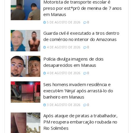
Motorista de transporte escolar é
preso por est*pr0 de menina de 7 anos
em Manaus
5 DE AGOSTO DE 2026
0
Guarda civil é executado a tiros dentro
de comércio no interior do Amazonas
4 DE AGOSTO DE 2026
0
Polícia divulga imagens de dois
desaparecidos em Manaus
4 DE AGOSTO DE 2026
0
Seis homens invadem residência e
execut4m ‘Ninja’ após arrastá-lo do
banheiro em Manaus
3 DE AGOSTO DE 2026
0
Após ataque de piratas a trabalhador,
PM recupera embarcação roubada no
Rio Solimões