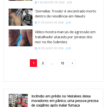
1 DE AGOSTO DE 2026
0
‘Dornellas Trovão’ é encontrado morto
dentro de residência em Maués
31 DE JULHO DE 2026
0
Vídeo mostra marcas de agressão em
trabalhador atacado por ‘piratas dos
rios’ no Rio Solimões
30 DE JULHO DE 2026
0
1
2
…
12
Incêndio em prédio no Vieiralves deixa
moradores em pânico; uma pessoa precisa
de oxigênio após inalar fumaça