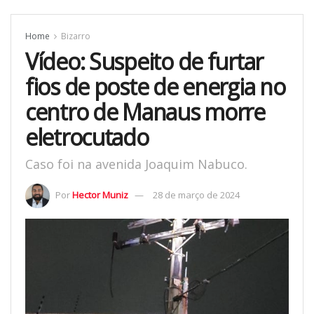
Home
Bizarro
Vídeo: Suspeito de furtar
fios de poste de energia no
centro de Manaus morre
eletrocutado
Caso foi na avenida Joaquim Nabuco.
Por
Hector Muniz
28 de março de 2024