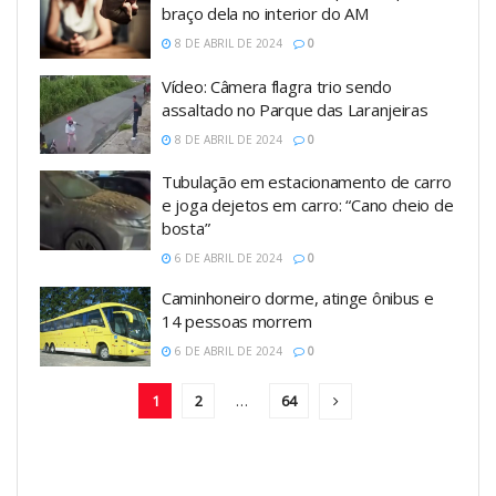
braço dela no interior do AM
8 DE ABRIL DE 2024
0
Vídeo: Câmera flagra trio sendo
assaltado no Parque das Laranjeiras
8 DE ABRIL DE 2024
0
Tubulação em estacionamento de carro
e joga dejetos em carro: “Cano cheio de
bosta”
6 DE ABRIL DE 2024
0
Caminhoneiro dorme, atinge ônibus e
14 pessoas morrem
6 DE ABRIL DE 2024
0
1
2
…
64