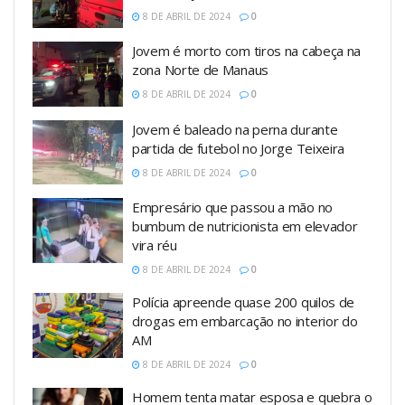
8 DE ABRIL DE 2024
0
Jovem é morto com tiros na cabeça na
zona Norte de Manaus
8 DE ABRIL DE 2024
0
Jovem é baleado na perna durante
partida de futebol no Jorge Teixeira
8 DE ABRIL DE 2024
0
Empresário que passou a mão no
bumbum de nutricionista em elevador
vira réu
8 DE ABRIL DE 2024
0
Polícia apreende quase 200 quilos de
drogas em embarcação no interior do
AM
8 DE ABRIL DE 2024
0
Homem tenta matar esposa e quebra o