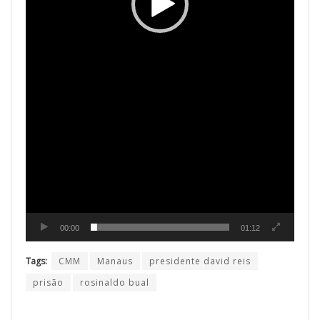
00:00
01:12
Tags:
CMM
Manaus
presidente david reis
prisão
rosinaldo bual