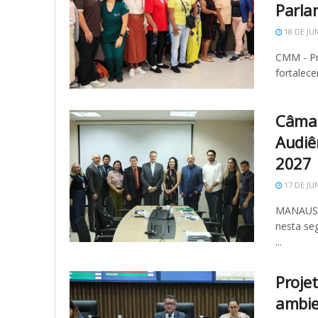
Parla
18 DE JU
CMM - Pr
fortalece
Câmar
Audiê
2027
17 DE JU
MANAUS (
nesta seg
...
Proje
ambie