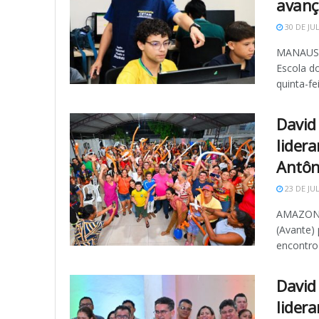
avan
30 DE JU
MANAUS -
Escola d
quinta-feir
David
lider
Antôn
23 DE JU
AMAZONAS
(Avante) 
encontro .
David
lider