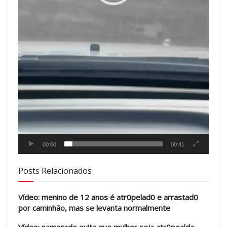
00:00
00:41
Posts Relacionados
Vídeo: menino de 12 anos é atr0pelad0 e arrastad0
por caminhão, mas se levanta normalmente
Vídeo: namorado evita que mulher seja atr0pealda,