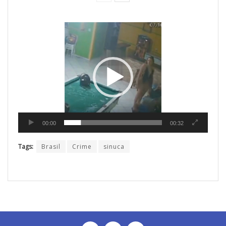
Tocador
de
vídeo
00:00
00:32
Tags:
Brasil
Crime
sinuca