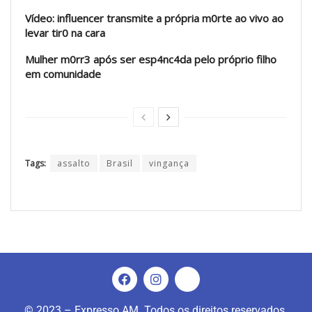
Vídeo: influencer transmite a própria m0rte ao vivo ao
levar tir0 na cara
Mulher m0rr3 após ser esp4nc4da pelo próprio filho
em comunidade
Tags:
assalto
Brasil
vingança
© 2023 – Expresso AM. Todos os direitos reservados.