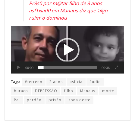
Pr3s0 por m@tar filho de 3 anos
asf1xiad0 em Manaus diz que ‘algo
ruim’ o dominou
Tocador
de
vídeo
00:00
00:36
Tags:
#terreno
3 anos
asfixia
áudio
buraco
DEPRESSÃO
filho
Manaus
morte
Pai
perdão
prisão
zona oeste