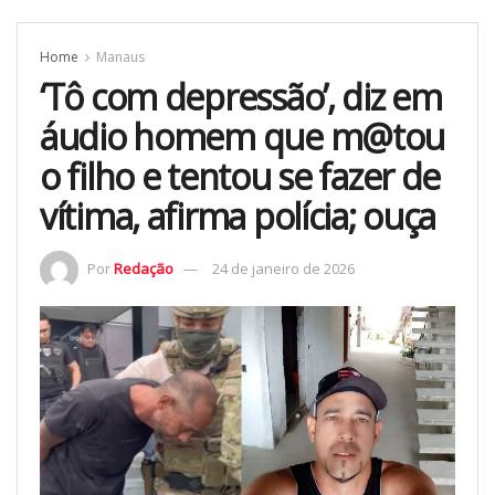
Home
Manaus
‘Tô com depressão’, diz em
áudio homem que m@tou
o filho e tentou se fazer de
vítima, afirma polícia; ouça
Por
Redação
24 de janeiro de 2026