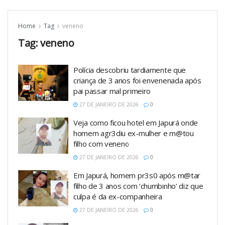
Home
Tag
veneno
Tag:
veneno
Polícia descobriu tardiamente que
criança de 3 anos foi envenenada após
pai passar mal primeiro
27 DE JANEIRO DE 2026
0
Veja como ficou hotel em Japurá onde
homem agr3diu ex-mulher e m@tou
filho com veneno
27 DE JANEIRO DE 2026
0
Em Japurá, homem pr3s0 após m@tar
filho de 3 anos com ‘chumbinho’ diz que
culpa é da ex-companheira
27 DE JANEIRO DE 2026
0