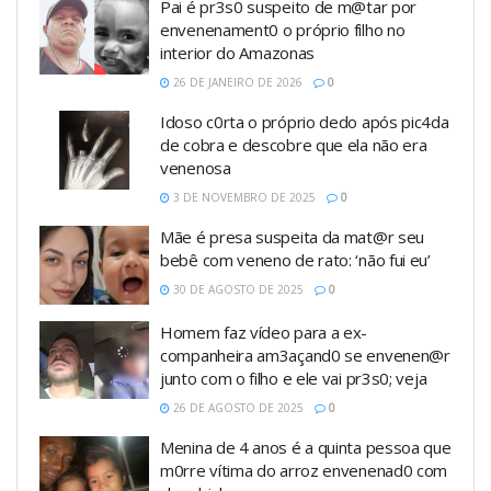
Pai é pr3s0 suspeito de m@tar por
envenenament0 o próprio filho no
interior do Amazonas
26 DE JANEIRO DE 2026
0
Idoso c0rta o próprio dedo após pic4da
de cobra e descobre que ela não era
venenosa
3 DE NOVEMBRO DE 2025
0
Mãe é presa suspeita da mat@r seu
bebê com veneno de rato: ‘não fui eu’
30 DE AGOSTO DE 2025
0
Homem faz vídeo para a ex-
companheira am3açand0 se envenen@r
junto com o filho e ele vai pr3s0; veja
26 DE AGOSTO DE 2025
0
Menina de 4 anos é a quinta pessoa que
m0rre vítima do arroz envenenad0 com