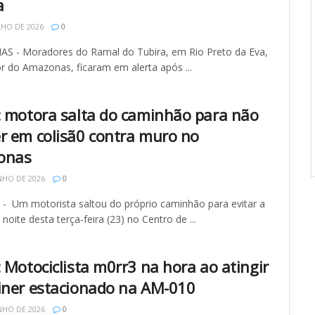
a
LHO DE 2026
0
 - Moradores do Ramal do Tubira, em Rio Preto da Eva,
or do Amazonas, ficaram em alerta após ...
: motora salta do caminhão para não
r em colisã0 contra muro no
onas
NHO DE 2026
0
 Um motorista saltou do próprio caminhão para evitar a
noite desta terça-feira (23) no Centro de ...
: Motociclista m0rr3 na hora ao atingir
iner estacionado na AM-010
NHO DE 2026
0