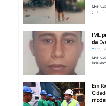
MANAUS (
(19) após
IML p
da Ev
3 DE JUN
MANAUS (
familiare
Em Ri
Cidad
moder