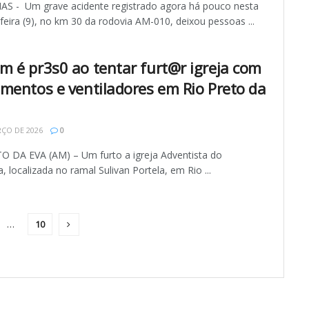
 - Um grave acidente registrado agora há pouco nesta
eira (9), no km 30 da rodovia AM-010, deixou pessoas ...
 é pr3s0 ao tentar furt@r igreja com
mentos e ventiladores em Rio Preto da
ÇO DE 2026
0
O DA EVA (AM) – Um furto a igreja Adventista do
a, localizada no ramal Sulivan Portela, em Rio ...
…
10