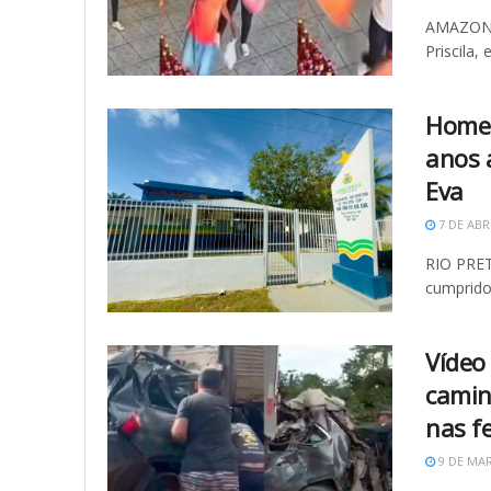
AMAZONAS
Priscila,
Homem
anos 
Eva
7 DE ABR
RIO PRET
cumprido
Vídeo
camin
nas f
9 DE MAR