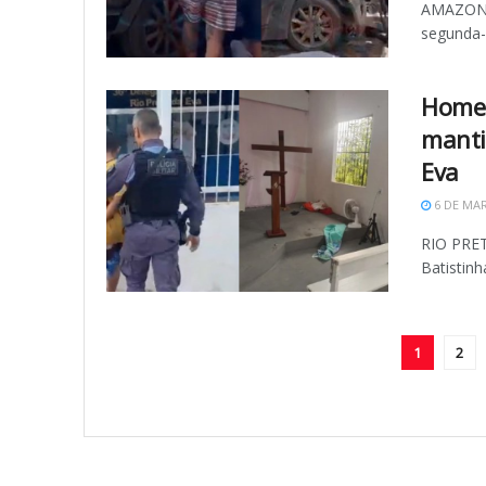
AMAZONAS
segunda-f
Homem
manti
Eva
6 DE MAR
RIO PRET
Batistinh
1
2