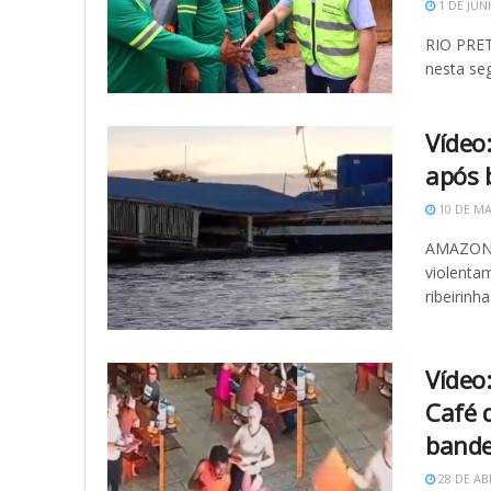
1 DE JUN
RIO PRET
nesta seg
Vídeo
após 
10 DE MA
AMAZONAS
violenta
ribeirinha
Vídeo
Café 
bande
28 DE AB