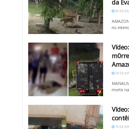
da Ev
30 DE JU
AMAZONAS
no interi
Vídeo
m0rre
Amaz
24 DE JU
MANAUS -
morte na 
Vídeo
contê
19 DE JU