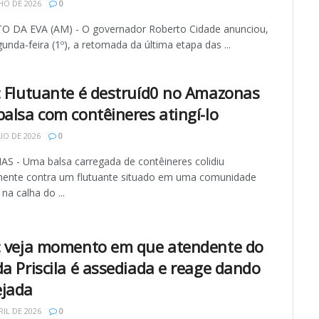
HO DE 2026
0
O DA EVA (AM) - O governador Roberto Cidade anunciou,
unda-feira (1º), a retomada da última etapa das ...
: Flutuante é destruíd0 no Amazonas
balsa com contêineres atingí-lo
IO DE 2026
0
 - Uma balsa carregada de contêineres colidiu
mente contra um flutuante situado em uma comunidade
 na calha do ...
: veja momento em que atendente do
da Priscila é assediada e reage dando
jada
RIL DE 2026
0