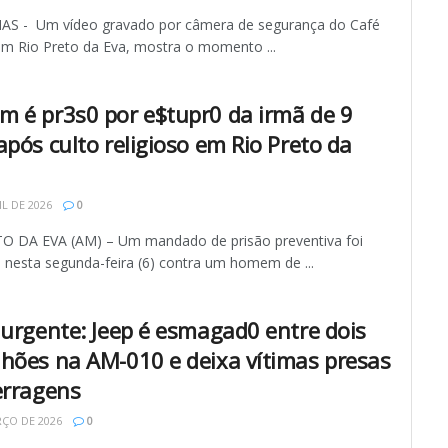
 - Um vídeo gravado por câmera de segurança do Café
 em Rio Preto da Eva, mostra o momento ...
 é pr3s0 por e$tupr0 da irmã de 9
após culto religioso em Rio Preto da
IL DE 2026
0
O DA EVA (AM) – Um mandado de prisão preventiva foi
 nesta segunda-feira (6) contra um homem de ...
 urgente: Jeep é esmagad0 entre dois
hões na AM-010 e deixa vítimas presas
erragens
ÇO DE 2026
0