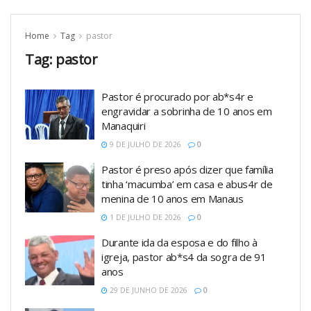
Home
Tag
pastor
Tag:
pastor
Pastor é procurado por ab*s4r e
engravidar a sobrinha de 10 anos em
Manaquiri
9 DE JULHO DE 2026
0
Pastor é preso após dizer que família
tinha ‘macumba’ em casa e abus4r de
menina de 10 anos em Manaus
1 DE JULHO DE 2026
0
Durante ida da esposa e do filho à
igreja, pastor ab*s4 da sogra de 91
anos
29 DE JUNHO DE 2026
0