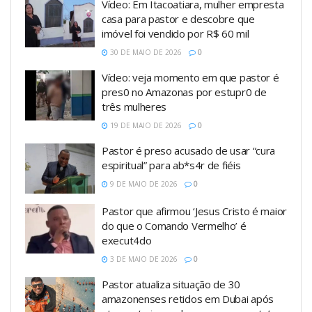
Vídeo: Em Itacoatiara, mulher empresta
casa para pastor e descobre que
imóvel foi vendido por R$ 60 mil
30 DE MAIO DE 2026
0
Vídeo: veja momento em que pastor é
pres0 no Amazonas por estupr0 de
três mulheres
19 DE MAIO DE 2026
0
Pastor é preso acusado de usar “cura
espiritual” para ab*s4r de fiéis
9 DE MAIO DE 2026
0
Pastor que afirmou ‘Jesus Cristo é maior
do que o Comando Vermelho’ é
execut4do
3 DE MAIO DE 2026
0
Pastor atualiza situação de 30
amazonenses retidos em Dubai após