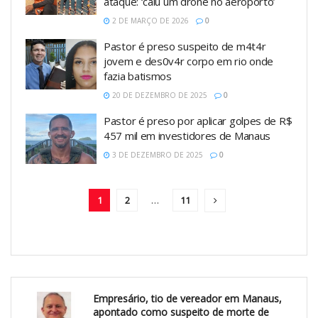
ataque: ‘caiu um drone no aeroporto’
2 DE MARÇO DE 2026
0
Pastor é preso suspeito de m4t4r
jovem e des0v4r corpo em rio onde
fazia batismos
20 DE DEZEMBRO DE 2025
0
Pastor é preso por aplicar golpes de R$
457 mil em investidores de Manaus
3 DE DEZEMBRO DE 2025
0
1
2
…
11
Empresário, tio de vereador em Manaus,
apontado como suspeito de morte de