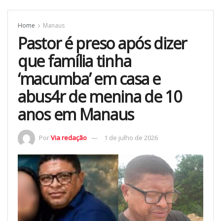
Home
Manaus
Pastor é preso após dizer
que família tinha
‘macumba’ em casa e
abus4r de menina de 10
anos em Manaus
Por
Via redação
1 de julho de 2026