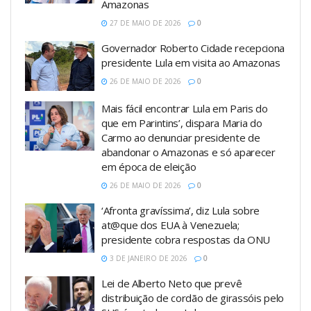
Amazonas
27 DE MAIO DE 2026
0
Governador Roberto Cidade recepciona
presidente Lula em visita ao Amazonas
26 DE MAIO DE 2026
0
Mais fácil encontrar Lula em Paris do
que em Parintins’, dispara Maria do
Carmo ao denunciar presidente de
abandonar o Amazonas e só aparecer
em época de eleição
26 DE MAIO DE 2026
0
‘Afronta gravíssima’, diz Lula sobre
at@que dos EUA à Venezuela;
presidente cobra respostas da ONU
3 DE JANEIRO DE 2026
0
Lei de Alberto Neto que prevê
distribuição de cordão de girassóis pelo