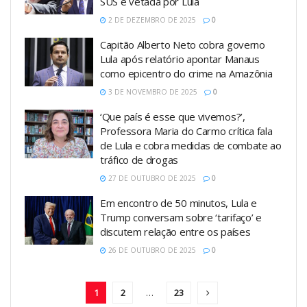
SUS é vetada por Lula
2 DE DEZEMBRO DE 2025
0
Capitão Alberto Neto cobra governo
Lula após relatório apontar Manaus
como epicentro do crime na Amazônia
3 DE NOVEMBRO DE 2025
0
‘Que país é esse que vivemos?’,
Professora Maria do Carmo crítica fala
de Lula e cobra medidas de combate ao
tráfico de drogas
27 DE OUTUBRO DE 2025
0
Em encontro de 50 minutos, Lula e
Trump conversam sobre ‘tarifaço’ e
discutem relação entre os países
26 DE OUTUBRO DE 2025
0
1
2
…
23