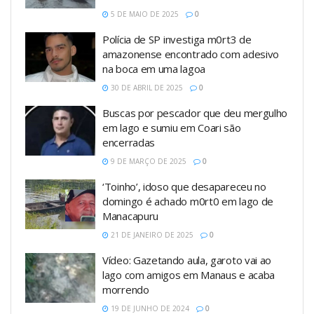
5 DE MAIO DE 2025
0
Polícia de SP investiga m0rt3 de
amazonense encontrado com adesivo
na boca em uma lagoa
30 DE ABRIL DE 2025
0
Buscas por pescador que deu mergulho
em lago e sumiu em Coari são
encerradas
9 DE MARÇO DE 2025
0
‘Toinho’, idoso que desapareceu no
domingo é achado m0rt0 em lago de
Manacapuru
21 DE JANEIRO DE 2025
0
Vídeo: Gazetando aula, garoto vai ao
lago com amigos em Manaus e acaba
morrendo
19 DE JUNHO DE 2024
0