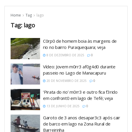
Home
Tag
lago
Tag:
lago
C0rp0 de homem boia às margens de
rio no bairro Puraquequara; veja
8 DE DEZEMBRO DE 2025
0
Vídeo: Jovem m0rr3 af0g4d0 durante
passeio no Lago de Manacapuru
20 DE NOVEMBRO DE 2025
0
‘Pirata do rio’ m0rr3 e outro fica f3rido
em confront0 em lago de Tefé; veja
13 DE JUNHO DE 2025
0
Garoto de 3 anos desapar3c3 após cair
de barco em lago na Zona Rural de
Barreirinha