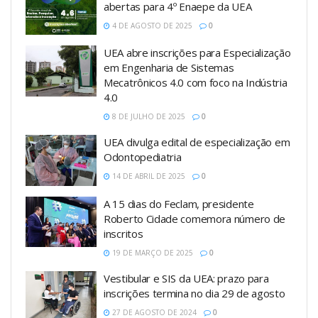
abertas para 4º Enaepe da UEA
4 DE AGOSTO DE 2025
0
UEA abre inscrições para Especialização
em Engenharia de Sistemas
Mecatrônicos 4.0 com foco na Indústria
4.0
8 DE JULHO DE 2025
0
UEA divulga edital de especialização em
Odontopediatria
14 DE ABRIL DE 2025
0
A 15 dias do Feclam, presidente
Roberto Cidade comemora número de
inscritos
19 DE MARÇO DE 2025
0
Vestibular e SIS da UEA: prazo para
inscrições termina no dia 29 de agosto
27 DE AGOSTO DE 2024
0