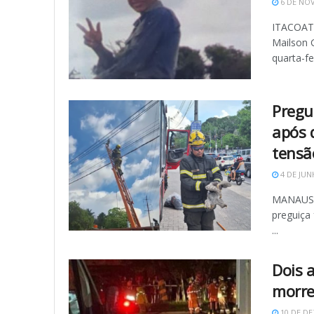
6 DE NO
ITACOATI
Mailson 
quarta-feir
Pregu
após 
tensã
4 DE JUN
MANAUS (
preguiça
...
Dois 
morre
10 DE DE