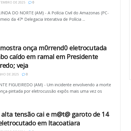
TEMBRO DE 2025
0
NDA DO NORTE (AM) - A Polícia Civil do Amazonas (PC-
meio da 47ª Delegacia Interativa de Polícia ...
 mostra onça m0rrend0 eletrocutada
abo caído em ramal em Presidente
redo; veja
NHO DE 2025
0
TE FIGUEIREDO (AM) - Um incidente envolvendo a morte
nça-pintada por eletrocussão expôs mais uma vez os
.
e alta tensão cai e m@t@ garoto de 14
eletrocutado em Itacoatiara