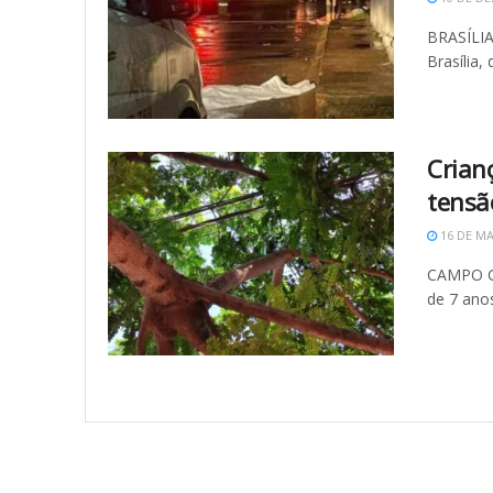
BRASÍLIA
Brasília,
Crianç
tensã
16 DE MA
CAMPO GR
de 7 anos