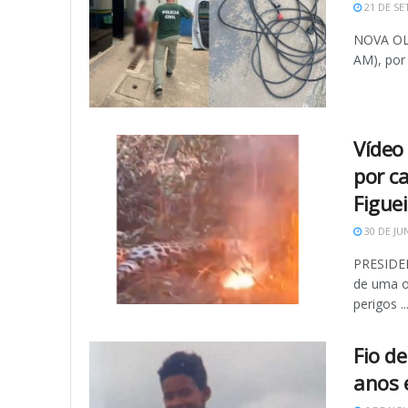
21 DE SE
NOVA OLI
AM), por 
Vídeo
por c
Figuei
30 DE JU
PRESIDEN
de uma o
perigos ..
Fio d
anos 