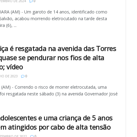
VEMBRO DE 2024
0
ARA (AM) - Um garoto de 14 anos, identificado como
Galvão, acabou morrendo eletrocutado na tarde desta
a (6), ...
iça é resgatada na avenida das Torres
quase se pendurar nos fios de alta
o; vídeo
HO DE 2023
0
AM) - Correndo o risco de morrer eletrocutada, uma
 foi resgatada neste sábado (3) na avenida Governador José
adolescentes e uma criança de 5 anos
m atingidos por cabo de alta tensão
ZEMBRO DE 2022
0