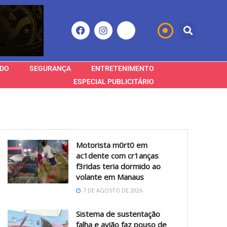
DO
SEGURANÇA
ENTRETENIMENTO
ESPECIAL PUBLICITÁRIO
Motorista m0rt0 em
ac1dente com cr1anças
f3ridas teria dormido ao
volante em Manaus
7 DE AGOSTO DE 2026
Sistema de sustentação
falha e avião faz pouso de