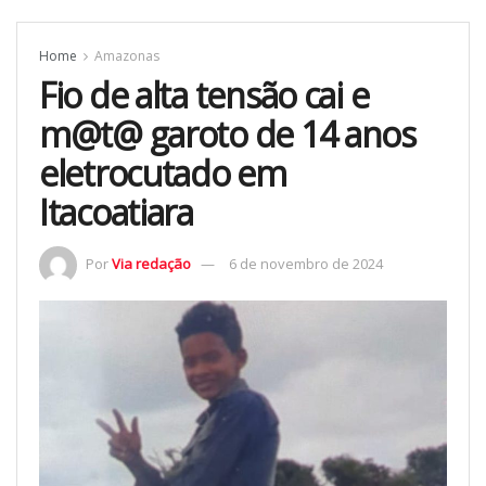
Home
Amazonas
Fio de alta tensão cai e
m@t@ garoto de 14 anos
eletrocutado em
Itacoatiara
Por
Via redação
6 de novembro de 2024