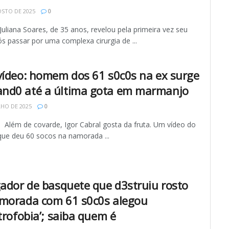
STO DE 2025
0
uliana Soares, de 35 anos, revelou pela primeira vez seu
s passar por uma complexa cirurgia de ...
vídeo: homem dos 61 s0c0s na ex surge
d0 até a última gota em marmanjo
LHO DE 2025
0
 Além de covarde, Igor Cabral gosta da fruta. Um vídeo do
e deu 60 socos na namorada ...
gador de basquete que d3struiu rosto
morada com 61 s0c0s alegou
trofobia’; saiba quem é