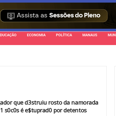
EDUCAÇÃO
ECONOMIA
POLÍTICA
MANAUS
MUN
gador que d3struiu rosto da namorada
1 s0c0s é e$tuprad0 por detentos