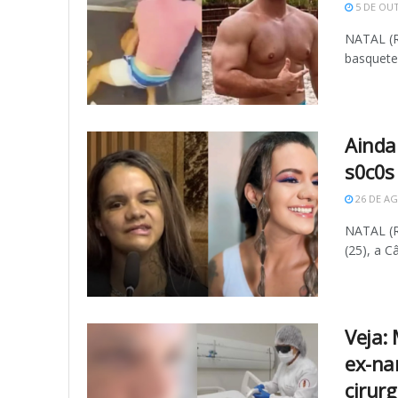
5 DE OU
NATAL (R
basquete
Ainda
s0c0s
26 DE AG
NATAL (R
(25), a 
Veja:
ex-na
cirurg