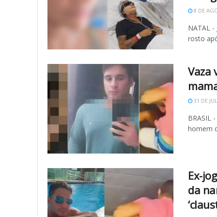
8 DE AGO
NATAL - J
rosto apó
Vaza 
maman
31 DE JU
BRASIL -
homem qu
Ex-jo
da na
‘claus