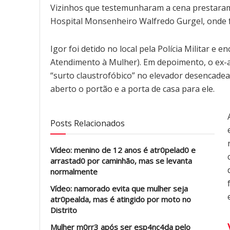
Vizinhos que testemunharam a cena prestaram
Hospital Monsenheiro Walfredo Gurgel, onde f
Igor foi detido no local pela Polícia Militar e
Atendimento à Mulher). Em depoimento, o ex-a
“surto claustrofóbico” no elevador desencadea
aberto o portão e a porta de casa para ele.
Posts Relacionados
Vídeo: menino de 12 anos é atr0pelad0 e
arrastad0 por caminhão, mas se levanta
normalmente
Vídeo: namorado evita que mulher seja
atr0pealda, mas é atingido por moto no
Distrito
Mulher m0rr3 após ser esp4nc4da pelo