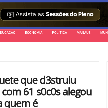
EDUCAÇÃO
ECONOMIA
POLÍTICA
MANAUS
MUN
uete que d3struiu
 com 61 s0c0s alegou
ba quem é