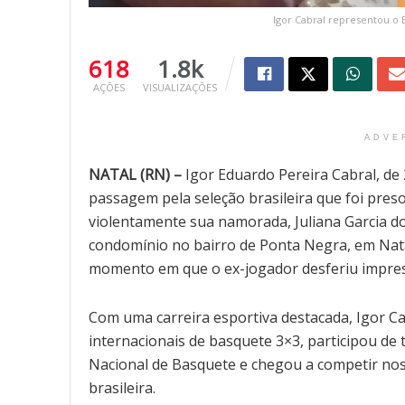
Igor Cabral representou o 
618
1.8k
AÇÕES
VISUALIZAÇÕES
ADVE
NATAL (RN) –
Igor Eduardo Pereira Cabral, de 
passagem pela seleção brasileira que foi pres
violentamente sua namorada, Juliana Garcia d
condomínio no bairro de Ponta Negra, em Nata
momento em que o ex-jogador desferiu impress
Com uma carreira esportiva destacada, Igor C
internacionais de basquete 3×3, participou de
Nacional de Basquete e chegou a competir nos
brasileira.