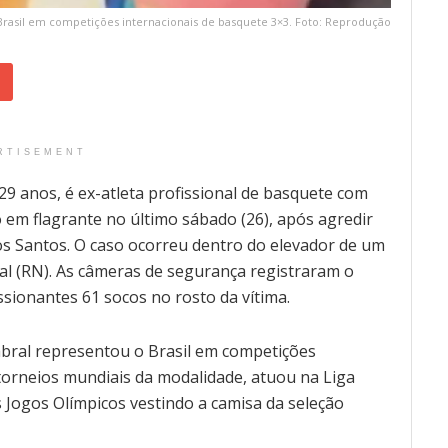
Brasil em competições internacionais de basquete 3×3. Foto: Reprodução
RTISEMENT
29 anos, é ex-atleta profissional de basquete com
o em flagrante no último sábado (26), após agredir
os Santos. O caso ocorreu dentro do elevador de um
l (RN). As câmeras de segurança registraram o
ionantes 61 socos no rosto da vítima.
abral representou o Brasil em competições
 torneios mundiais da modalidade, atuou na Liga
 Jogos Olímpicos vestindo a camisa da seleção