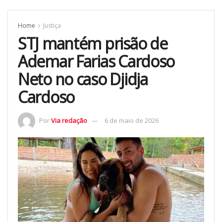
Home
Justiça
STJ mantém prisão de
Ademar Farias Cardoso
Neto no caso Djidja
Cardoso
Por
Via redação
6 de maio de 2026