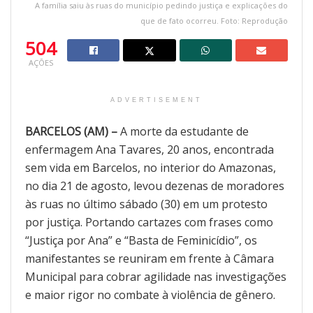
A família saiu às ruas do município pedindo justiça e explicações do
que de fato ocorreu. Foto: Reprodução
504
AÇÕES
ADVERTISEMENT
BARCELOS (AM) –
A morte da estudante de
enfermagem Ana Tavares, 20 anos, encontrada
sem vida em Barcelos, no interior do Amazonas,
no dia 21 de agosto, levou dezenas de moradores
às ruas no último sábado (30) em um protesto
por justiça. Portando cartazes com frases como
“Justiça por Ana” e “Basta de Feminicídio”, os
manifestantes se reuniram em frente à Câmara
Municipal para cobrar agilidade nas investigações
e maior rigor no combate à violência de gênero.