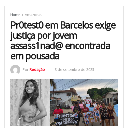
Home
Amazonas
Pr0test0 em Barcelos exige
justiça por jovem
assass1nad@ encontrada
em pousada
Por
Redação
3 de setembro de 2025