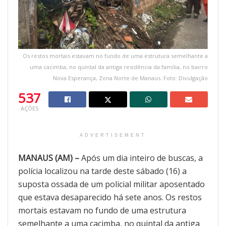
Os restos mortais estavam no fundo de uma estrutura semelhante a
uma cacimba, no quintal da antiga residência da família, no bairro
Nova Esperança, Zona Norte de Manaus. Foto: Divulgação
537
AÇÕES
ADVERTISEMENT
MANAUS (AM) –
Após um dia inteiro de buscas, a
polícia localizou na tarde deste sábado (16) a
suposta ossada de um policial militar aposentado
que estava desaparecido há sete anos. Os restos
mortais estavam no fundo de uma estrutura
semelhante a uma cacimba, no quintal da antiga