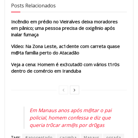
Posts Relacionados
Incêndio em prédio no Vieiralves deixa moradores
em pânico; uma pessoa precisa de oxigênio após
inalar fumaça
Vídeo: Na Zona Leste, ac1dente com carreta quase
m@ta família perto do Atacadão
Veja a cena: Homem é ex3cutad0 com vários t1r0s
dentro de comércio em Iranduba
Em Manaus anos após m@tar o pai
policial, homem confessa e diz que
queria tr0car arm@s por dr0gas
Tags:
#aposentado
cacimba
Manaus
ossada