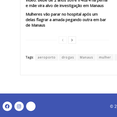
Vídeo: Bebê de 2 anos sofre fr4tur4 na perna
e mãe vira alvo de investigação em Manaus
Mulheres vão parar no hospital após um
delas flagrar a amada pegando outra em bar
de Manaus
Tags:
aeroporto
drogas
Manaus
mulher
© 2