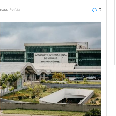
0
naus
,
Polícia