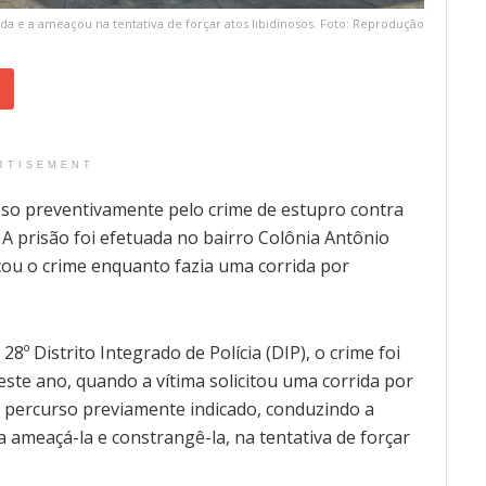
a e a ameaçou na tentativa de forçar atos libidinosos. Foto: Reprodução
RTISEMENT
o preventivamente pelo crime de estupro contra
. A prisão foi efetuada no bairro Colônia Antônio
ou o crime enquanto fazia uma corrida por
8º Distrito Integrado de Polícia (DIP), o crime foi
este ano, quando a vítima solicitou uma corrida por
 o percurso previamente indicado, conduzindo a
 ameaçá-la e constrangê-la, na tentativa de forçar