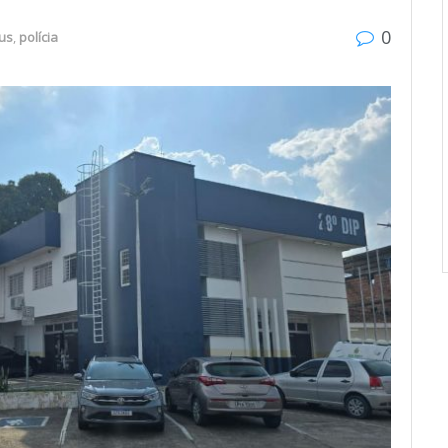
0
us
,
polícia