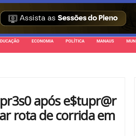
EDUCAÇÃO
ECONOMIA
POLÍTICA
MANAUS
MUN
 pr3s0 após e$tupr@r
ar rota de corrida em