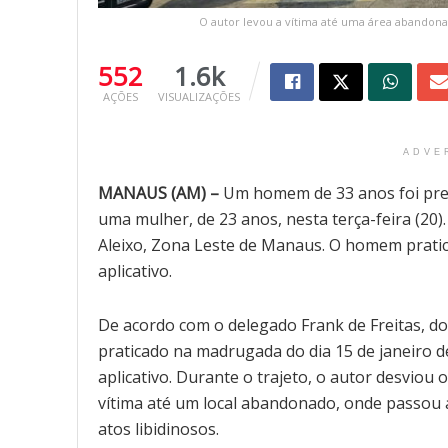
O autor levou a vítima até uma área abandonad
552
1.6k
AÇÕES
VISUALIZAÇÕES
ADVE
MANAUS (AM) –
Um homem de 33 anos foi pres
uma mulher, de 23 anos, nesta terça-feira (20)
Aleixo, Zona Leste de Manaus. O homem pratic
aplicativo.
De acordo com o delegado Frank de Freitas, do 2
praticado na madrugada do dia 15 de janeiro d
aplicativo. Durante o trajeto, o autor desviou
vítima até um local abandonado, onde passou a
atos libidinosos.