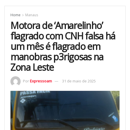
Home
Manaus
Motora de ‘Amarelinho’
flagrado com CNH falsa há
um mês é flagrado em
manobras p3rigosas na
Zona Leste
Por
Expressoam
31 de maio de 2025