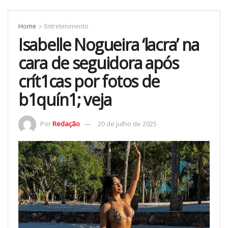
Home
Entretenimento
Isabelle Nogueira ‘lacra’ na
cara de seguidora após
crít1cas por fotos de
b1quín1; veja
Por
Redação
20 de julho de 2025