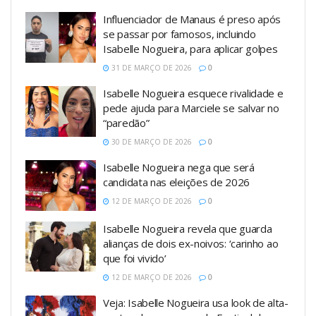
Influenciador de Manaus é preso após
se passar por famosos, incluindo
Isabelle Nogueira, para aplicar golpes
31 DE MARÇO DE 2026
0
Isabelle Nogueira esquece rivalidade e
pede ajuda para Marciele se salvar no
“paredão”
30 DE MARÇO DE 2026
0
Isabelle Nogueira nega que será
candidata nas eleições de 2026
12 DE MARÇO DE 2026
0
Isabelle Nogueira revela que guarda
alianças de dois ex-noivos: ‘carinho ao
que foi vivido’
12 DE MARÇO DE 2026
0
Veja: Isabelle Nogueira usa look de alta-