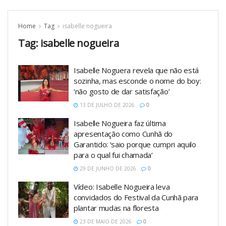
Home
Tag
isabelle nogueira
Tag:
isabelle nogueira
Isabelle Noguera revela que não está
sozinha, mas esconde o nome do boy:
‘não gosto de dar satisfação’
13 DE JULHO DE 2026
0
Isabelle Nogueira faz última
apresentação como Cunhã do
Garantido: ‘saio porque cumpri aquilo
para o qual fui chamada’
29 DE JUNHO DE 2026
0
Vídeo: Isabelle Nogueira leva
convidados do Festival da Cunhã para
plantar mudas na floresta
23 DE MAIO DE 2026
0