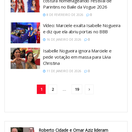
costura homenageando Festival de
Parintins no Baile da Vogue 2026
8 DE FEVEREIRO DE 2026
0
Vídeo: Marciele exalta Isabelle Nogueira
e diz que ela abriu portas no BBB
16 DE JANEIRO DE 2026
0
Isabelle Nogueira ignora Marciele e
pede votação em massa para Lívia
Christina
11 DE JANEIRO DE 2026
0
1
2
…
19
Roberto Cidade e Omar Aziz lideram