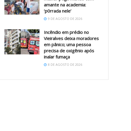
amante na academia:
‘p0rrada nele’
9 DE AGOSTO DE 2026
Incêndio em prédio no
Vieiralves deixa moradores
em pânico; uma pessoa
precisa de oxigênio após
inalar fumaça
8 DE AGOSTO DE 2026